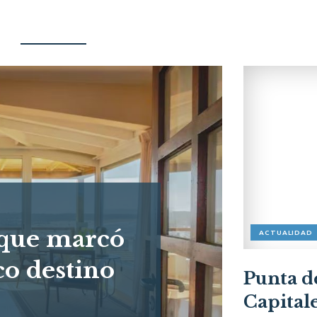
 que marcó
ACTUALIDAD
co destino
Punta d
Capital