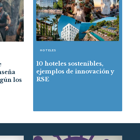
HOTELES
10 hoteles sostenibles,
e
ejemplos de innovación y
nseña
RSE
egún los