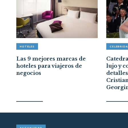
HOTELES
CELEBRID
Las 9 mejores marcas de
Catedral
hoteles para viajeros de
lujo y c
negocios
detalle
Cristia
Georgi
ACTUALIDAD