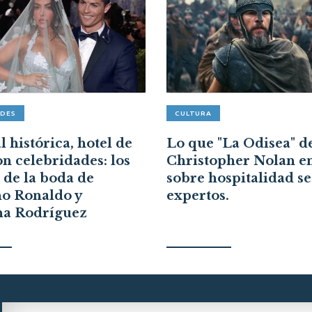
ADES
CULTURA
 histórica, hotel de
Lo que "La Odisea" d
on celebridades: los
Christopher Nolan e
s de la boda de
sobre hospitalidad s
no Ronaldo y
expertos.
na Rodríguez