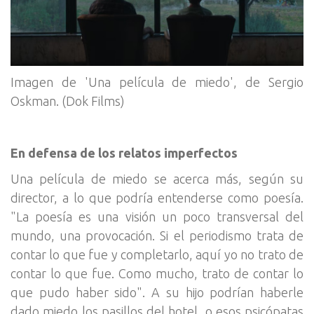
Imagen de 'Una película de miedo', de Sergio
Oskman. (Dok Films)
En defensa de los relatos imperfectos
Una película de miedo se acerca más, según su
director, a lo que podría entenderse como poesía.
"La poesía es una visión un poco transversal del
mundo, una provocación. Si el periodismo trata de
contar lo que fue y completarlo, aquí yo no trato de
contar lo que fue. Como mucho, trato de contar lo
que pudo haber sido". A su hijo podrían haberle
dado miedo los pasillos del hotel, o esos psicópatas