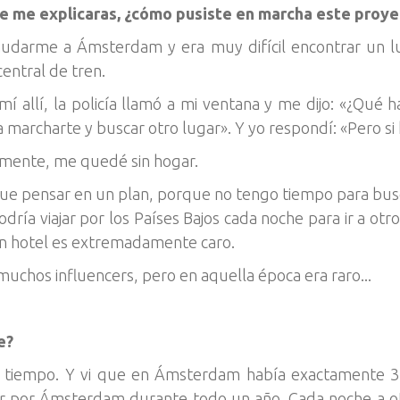
 me explicaras, ¿cómo pusiste en marcha este proye
mudarme a Ámsterdam y era muy difícil encontrar un lug
entral de tren.
 allí, la policía llamó a mi ventana y me dijo: «¿Qué 
a marcharte y buscar otro lugar». Y yo respondí: «Pero si
ralmente, me quedé sin hogar.
que pensar en un plan, porque no tengo tiempo para busc
odría viajar por los Países Bajos cada noche para ir a otro
 un hotel es extremadamente caro.
uchos influencers, pero en aquella época era raro...
e?
e tiempo. Y vi que en Ámsterdam había exactamente 3
iajar por Ámsterdam durante todo un año. Cada noche a 