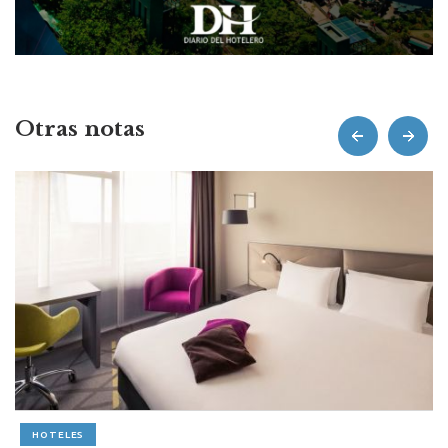
Otras notas
prev
next
HOTELES