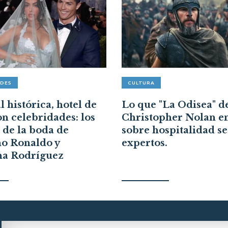
ADES
CULTURA
 histórica, hotel de
Lo que "La Odisea" d
on celebridades: los
Christopher Nolan e
s de la boda de
sobre hospitalidad s
no Ronaldo y
expertos.
na Rodríguez