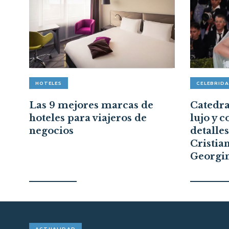
HOTELES
CELEBRID
Las 9 mejores marcas de
Catedral
hoteles para viajeros de
lujo y c
negocios
detalle
Cristia
Georgi
ACTUALIDAD