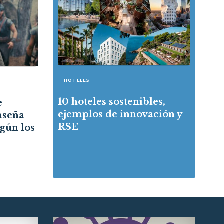
HOTELES
10 hoteles sostenibles,
e
ejemplos de innovación y
nseña
RSE
egún los