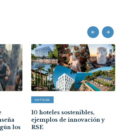
prev
next
HOTELES
A
e
10 hoteles sostenibles,
Re
nseña
ejemplos de innovación y
cr
egún los
RSE
ce