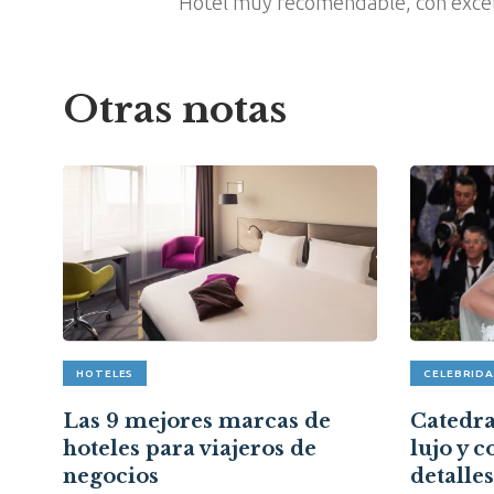
Hotel muy recomendable, con excele
Otras notas
HOTELES
CELEBRID
pón
Las 9 mejores marcas de
Catedral
hoteles para viajeros de
lujo y c
a
negocios
detalle