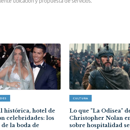
nte ubicación y propuesta de servicios.
ADES
CULTURA
 histórica, hotel de
Lo que "La Odisea" d
on celebridades: los
Christopher Nolan e
s de la boda de
sobre hospitalidad s