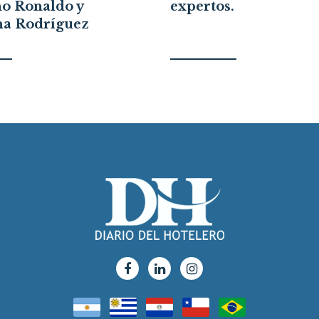
no Ronaldo y
expertos.
na Rodríguez