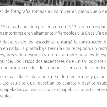
zer de fotografía tomada a una mujer en pleno vuelo d
 15 pisos, había sido presentada en 1913 como un espacio
Los interiores eran altamente inflamables y la única vía d
del auge de los rascacielos, encargó la construcción d
 en nada. La planta baja tendría una recepción, un restau
es, áreas de descanso y un restaurante para los huésp
quince. Los únicos dos ascensores que unían los pisos
ca que ninguno de los dos funcionaría en caso de incendio.
hizo una sola escalera porque el lote no era muy grand
. Los azulejos que revestían los cuartos y pasillos estab
papeladas con varias capas de papel. Las puertas eran 
mables.