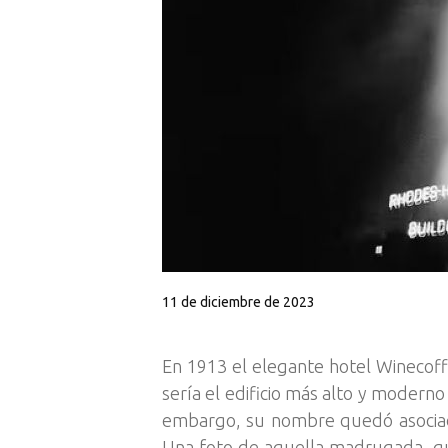
11 de diciembre de 2023
En 1913 el elegante hotel Winecoff 
sería el edificio más alto y modern
embargo, su nombre quedó asociado
Una foto de aquella madrugada, que