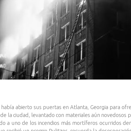
había abierto sus puertas en Atlanta, Georgia para ofre
o de la ciudad, levantado con materiales aún novedosos p
 a uno de los incendios más mortíferos ocurridos den
 recibió un premio Pulitzer, recuerda la desesperació