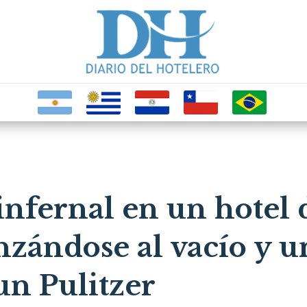
nfernal en un hotel d
zándose al vacío y u
un Pulitzer