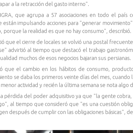
apar a la retracción del gasto interno".
HGRA, que agrupa a 57 asociaciones en todo el país c
e están impulsando acciones para "generar movimiento" a
, porque la realidad es que no hay consumo", describió.
rtió que el cierre de locales se volvió una postal frecuen
se" advirtió al tiempo que destacó el trabajo gastronóm
tualidad muchos de esos negocios bajaran sus persianas.
icó que el cambio en los hábitos de consumo, producto 
iento se daba los primeros veinte días del mes, cuando 
de menor actividad y recién la última semana se nota algo 
 la pérdida del poder adquisitivo ya que "la gente cobra, 
algo", al tiempo que consideró que "es una cuestión oblig
en después de cumplir con las obligaciones básicas", de