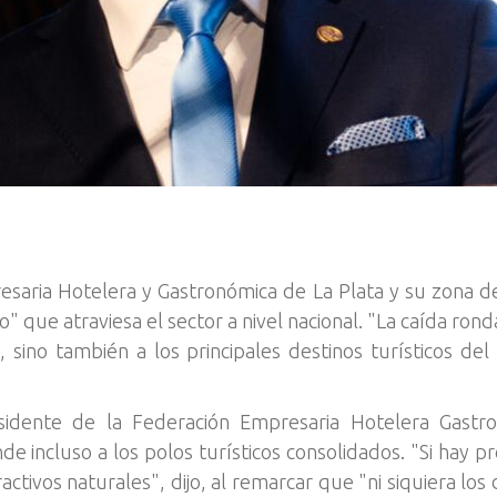
esaria Hotelera y Gastronómica de La Plata y su zona de i
" que atraviesa el sector a nivel nacional. "La caída rond
 sino también a los principales destinos turísticos de
sidente de la Federación Empresaria Hotelera Gastr
e incluso a los polos turísticos consolidados. "Si hay pr
activos naturales", dijo, al remarcar que "ni siquiera l