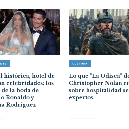
ADES
CULTURA
 histórica, hotel de
Lo que "La Odisea" d
on celebridades: los
Christopher Nolan e
s de la boda de
sobre hospitalidad s
no Ronaldo y
expertos.
na Rodríguez