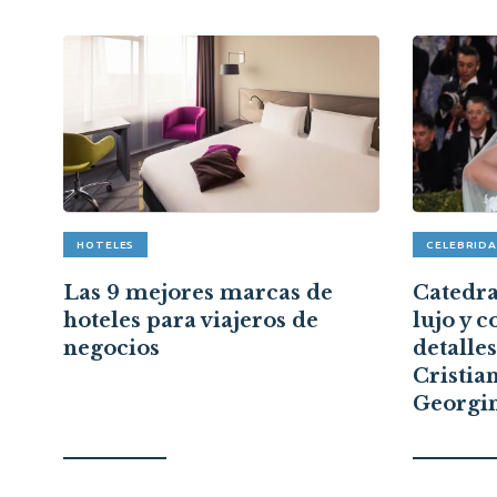
HOTELES
CELEBRID
pón
Las 9 mejores marcas de
Catedral
hoteles para viajeros de
lujo y c
a
negocios
detalle
Cristia
Georgi