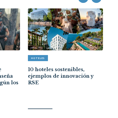
HOTELES
A
e
10 hoteles sostenibles,
Re
nseña
ejemplos de innovación y
cr
egún los
RSE
ce
re
ci