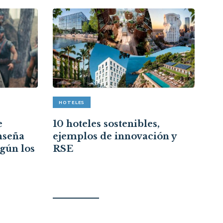
HOTELES
A
e
10 hoteles sostenibles,
Re
nseña
ejemplos de innovación y
cr
egún los
RSE
ce
re
ci