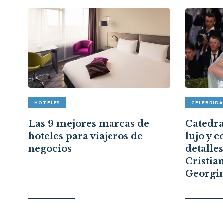
HOTELES
CELEBRID
pón
Las 9 mejores marcas de
Catedral
hoteles para viajeros de
lujo y c
a
negocios
detalle
Cristia
Georgi