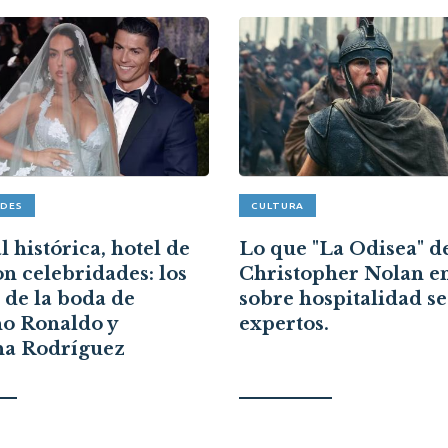
ADES
CULTURA
 histórica, hotel de
Lo que "La Odisea" d
on celebridades: los
Christopher Nolan e
s de la boda de
sobre hospitalidad s
no Ronaldo y
expertos.
na Rodríguez