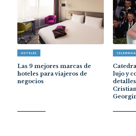
HOTELES
CELEBRID
pón
Las 9 mejores marcas de
Catedral
hoteles para viajeros de
lujo y c
a
negocios
detalle
Cristia
Georgi