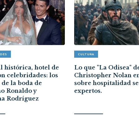
ADES
CULTURA
 histórica, hotel de
Lo que "La Odisea" d
on celebridades: los
Christopher Nolan e
s de la boda de
sobre hospitalidad s
no Ronaldo y
expertos.
na Rodríguez