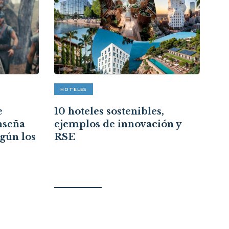
HOTELES
A
e
10 hoteles sostenibles,
Re
nseña
ejemplos de innovación y
cr
egún los
RSE
ce
re
ci