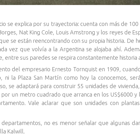
icio se explica por su trayectoria: cuenta con más de 100
 Borges, Nat King Cole, Louis Amstrong y los reyes de E
n que se están reencontrando con su propia historia. De 
da vez que volvía a la Argentina se alojaba ahí. Ade
e, entre sus paredes se respira constantemente historia a
iento del empresario Ernesto Tornquist en 1909, cuando
ro, ni la Plaza San Martín como hoy la conocemos, será
iso, se adaptará para construir 55 unidades de viviend
 por un metro cuadrado que arranca en los US$6000 y ll
artamento. Vale aclarar que son unidades con planta
os departamentos, no es menor señalar que algunas dan 
la Kalwill.