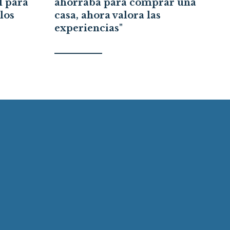
l para
ahorraba para comprar una
los
casa, ahora valora las
experiencias"