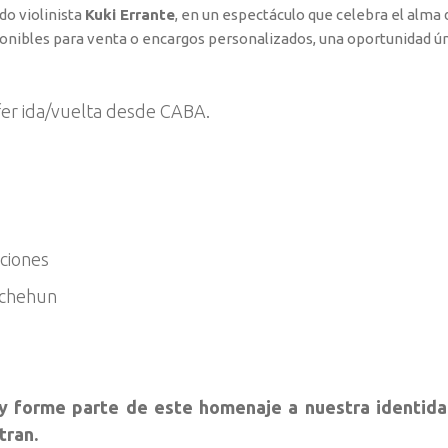
o violinista
Kuki Errante
, en un espectáculo que celebra el alma 
onibles para venta o encargos personalizados, una oportunidad úni
er ida/vuelta desde CABA.
ciones
Etchehun
 y forme parte de este homenaje a nuestra identidad
tran.