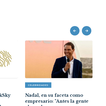
prev
next
CELEBRIDADES
Ho
rkSky
Nadal, en su faceta como
ver
empresario: "Antes la gente