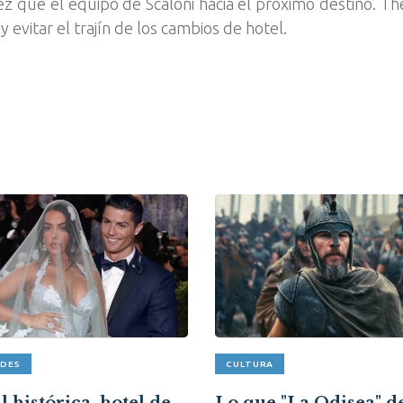
z que el equipo de Scaloni hacia el próximo destino. T
 evitar el trajín de los cambios de hotel.
ADES
CULTURA
 histórica, hotel de
Lo que "La Odisea" d