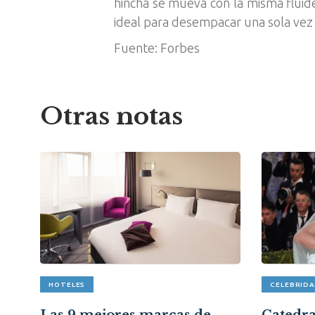
hincha se mueva con la misma fluide
ideal para desempacar una sola vez y
Fuente: Forbes
Otras notas
HOTELES
CELEBRID
pón
Las 9 mejores marcas de
Catedral