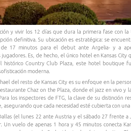
cción y vivir los 12 días que dura la primera fase con la
ción definitiva. Su ubicación es estratégica: se encue
 de 17 minutos para el debut ante Argelia- y a ap
s jugadores. Es, de hecho, el único hotel en Kansas Cit
l histórico Country Club Plaza, este hotel boutique f
ofisticación moderna.
el del resto de Kansas City es su enfoque en la personal
restaurante Chaz on the Plaza, donde el jazz en vivo y l
Para los inspectores de FTG, la clave de su distinción re
yle, asegurando que cada necesidad esté cubierta con una e
allas (el lunes 22 ante Austria y el sábado 27 frente a 
ur. Un vuelo de apenas 1 hora y 45 minutos conecta Ka