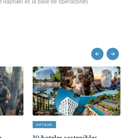
he Raphael es la base de operaciones
prev
next
HOTELES
A
e
10 hoteles sostenibles,
Re