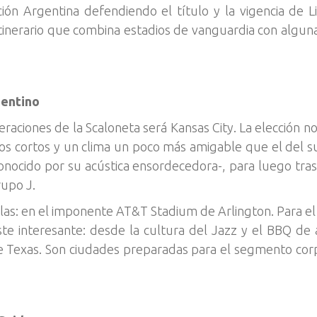
cción Argentina defendiendo el título y la vigencia de 
tinerario que combina estadios de vanguardia con alguna
gentino
raciones de la Scaloneta será Kansas City. La elección no
los cortos y un clima un poco más amigable que el del 
nocido por su acústica ensordecedora-, para luego tra
upo J.
llas: en el imponente AT&T Stadium de Arlington. Para el 
te interesante: desde la cultura del Jazz y el BBQ de 
de Texas. Son ciudades preparadas para el segmento corp