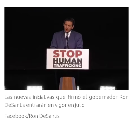
Las nuevas iniciativas que firmó el gobernador Ron
DeSantis entrarán en vigor en julio
Facebook/Ron DeSantis