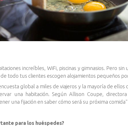
taciones increíbles, WiFi, piscinas y gimnasios. Pero si
 de todo tus clientes escogen alojamientos pequeños por 
ncuesta global a miles de viajeros y la mayoría de ellos 
rvar una habitación. Según Allison Coupe, directora
tener una fijación en saber cómo será su próxima comida"
rtante para los huéspedes?