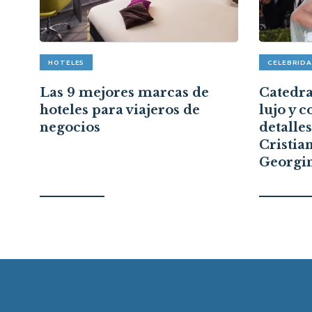
HOTELES
CELEBRID
pón
Las 9 mejores marcas de
Catedral
hoteles para viajeros de
lujo y c
a
negocios
detalle
Cristia
Georgi