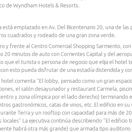
ico de Wyndham Hotels & Resorts.
está emplazado en Av. Del Bicentenario 20, una de las pr
ros cuadrados y rodeado de una gran zona verde.
ro y frente al Centro Comercial Shopping Sarmiento, con 
olo 20 minutos de auto con Corrientes Capital y del aeropu
o que el turista o persona de negocio que elija el hotel t
y con esto pueda disfrutar de una estadía distendida y c
l hotel comenta "El lobby, pensado como un gran espaci
iones, el salón desayunador y restaurant Carmela, piscin
al centro y zona olímpica por el lado derecho) terminand
s gastronómicos, catas de vinos, etc. El edificio en su úl
urante Terra y un rooftop con capacidad para más de 2
locales" La ejecutiva continúa describiendo "El edificio t
nte habrá otra más grande) que armada tipo auditorio 