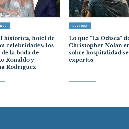
ADES
CULTURA
 histórica, hotel de
Lo que "La Odisea" d
on celebridades: los
Christopher Nolan e
s de la boda de
sobre hospitalidad s
no Ronaldo y
expertos.
na Rodríguez