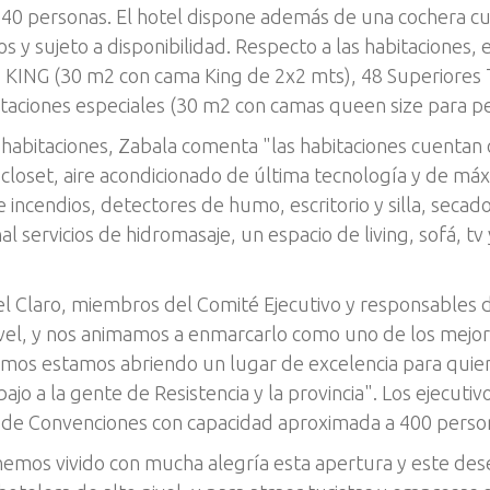
40 personas. El hotel dispone además de una cochera cub
os y sujeto a disponibilidad. Respecto a las habitaciones,
es KING (30 m2 con cama King de 2x2 mts), 48 Superiore
abitaciones especiales (30 m2 con camas queen size para p
s habitaciones, Zabala comenta "las habitaciones cuentan 
closet, aire acondicionado de última tecnología y de máx
ncendios, detectores de humo, escritorio y silla, secado
nal servicios de hidromasaje, un espacio de living, sofá, t
el Claro, miembros del Comité Ejecutivo y responsables d
ivel, y nos animamos a enmarcarlo como uno de los mejor
imos estamos abriendo un lugar de excelencia para quien 
ajo a la gente de Resistencia y la provincia". Los ejecuti
 de Convenciones con capacidad aproximada a 400 perso
emos vivido con mucha alegría esta apertura y este d