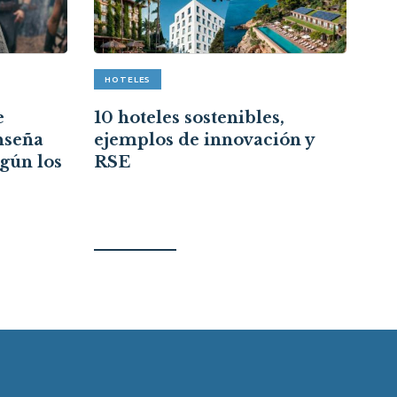
HOTELES
A
e
10 hoteles sostenibles,
Re
nseña
ejemplos de innovación y
cr
egún los
RSE
ce
re
ci