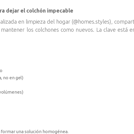
ra dejar el colchón impecable
ializada en limpieza del hogar (@homes.styles), compar
a mantener los colchones como nuevos. La clave está 
io
, no en gel)
 volúmenes)
a formar una solución homogénea.