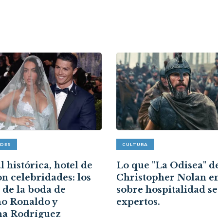
ADES
CULTURA
 histórica, hotel de
Lo que "La Odisea" d
on celebridades: los
Christopher Nolan e
s de la boda de
sobre hospitalidad s
no Ronaldo y
expertos.
na Rodríguez