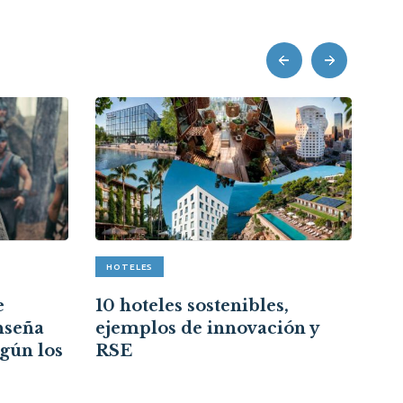
prev
next
HOTELES
A
e
10 hoteles sostenibles,
Re
nseña
ejemplos de innovación y
cr
egún los
RSE
ce
re
ci