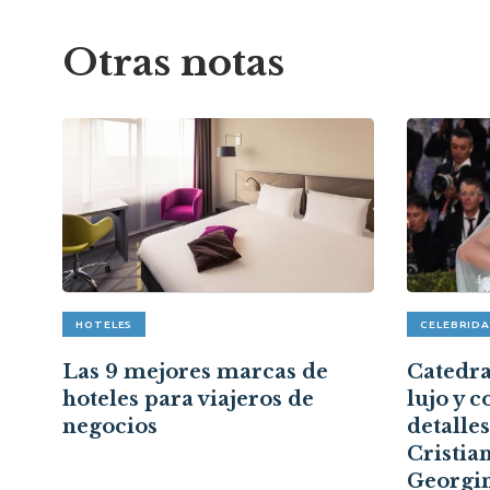
Otras notas
HOTELES
CELEBRID
pón
Las 9 mejores marcas de
Catedral
hoteles para viajeros de
lujo y c
a
negocios
detalle
Cristia
Georgi