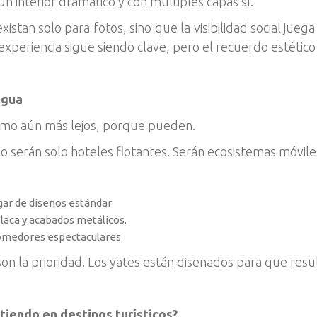
Un interior dramático y con múltiples capas sí.
existan solo para fotos, sino que la visibilidad social ju
a experiencia sigue siendo clave, pero el recuerdo estétic
agua
ismo aún más lejos, porque pueden.
o serán solo hoteles flotantes. Serán ecosistemas móviles
gar de diseños estándar
laca y acabados metálicos.
comedores espectaculares
 son la prioridad. Los yates están diseñados para que res
tiendo en destinos turísticos?