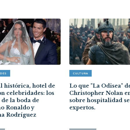
ADES
CULTURA
 histórica, hotel de
Lo que "La Odisea" d
on celebridades: los
Christopher Nolan e
s de la boda de
sobre hospitalidad s
no Ronaldo y
expertos.
na Rodríguez