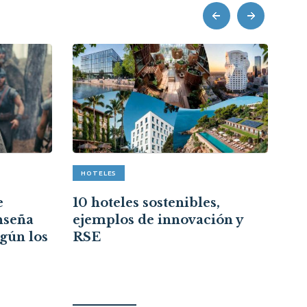
prev
next
HOTELES
A
e
10 hoteles sostenibles,
Re
nseña
ejemplos de innovación y
cr
egún los
RSE
ce
re
ci