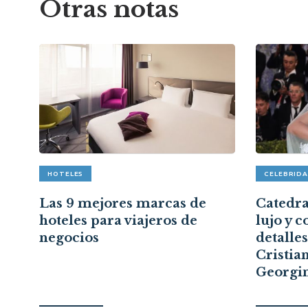
Otras notas
HOTELES
CELEBRID
pón
Las 9 mejores marcas de
Catedral
hoteles para viajeros de
lujo y c
a
negocios
detalle
Cristia
Georgi