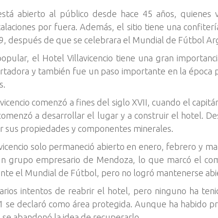
está abierto al público desde hace 45 años, quienes v
laciones por fuera. Además, el sitio tiene una confitería
9, después de que se celebrara el Mundial de Fútbol A
pular, el Hotel Villavicencio tiene una gran importanci
ertadora y también fue un paso importante en la época p
s.
vicencio comenzó a fines del siglo XVII, cuando el capitán
omenzó a desarrollar el lugar y a construir el hotel. 
por sus propiedades y componentes minerales.
vicencio solo permaneció abierto en enero, febrero y mar
n grupo empresario de Mendoza, lo que marcó el comi
nte el Mundial de Fútbol, pero no logró mantenerse abier
arios intentos de reabrir el hotel, pero ninguno ha teni
1 se declaró como área protegida. Aunque ha habido proy
se abandonó la idea de recuperarlo.