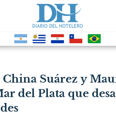
a China Suárez y Mau
ar del Plata que desat
edes