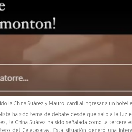
do la China Suárez y Mauro Icardi al ingresar a un hotel
tbolista ha sido tema de debate desde que salió a la lu
s, la China Suárez ha sido señalada como la tercera e
ero del Galatasaray. Esta situación generó una inten