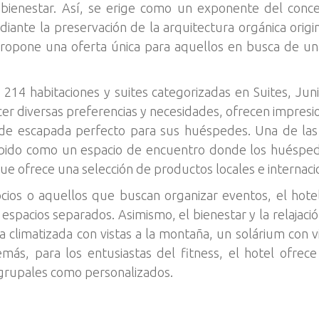
 bienestar. Así, se erige como un exponente del conce
nte la preservación de la arquitectura orgánica origi
 propone una oferta única para aquellos en busca de un
214 habitaciones y suites categorizadas en Suites, Jun
cer diversas preferencias y necesidades, ofrecen impresi
 de escapada perfecto para sus huéspedes. Una de las 
ncebido como un espacio de encuentro donde los huéspe
ue ofrece una selección de productos locales e internaci
ocios o aquellos que buscan organizar eventos, el hot
s espacios separados. Asimismo, el bienestar y la relajac
a climatizada con vistas a la montaña, un solárium con v
ás, para los entusiastas del fitness, el hotel ofrec
grupales como personalizados.