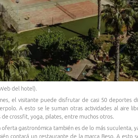
(Web del hotel).
iones, el visitante puede disfrutar de casi 50 deportes d
rpolo. A esto se le suman otras actividades al aire li
 de crossfit, yoga, pilates, entre muchos otros.
 oferta gastronómica también es de lo más suculenta, y
bién contará un restaurante de la marca Beso. A esto 