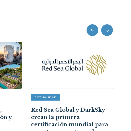
prev
next
ACTUALIDAD
CE
,
Red Sea Global y DarkSky
Na
ón y
crean la primera
em
certificación mundial para
ah