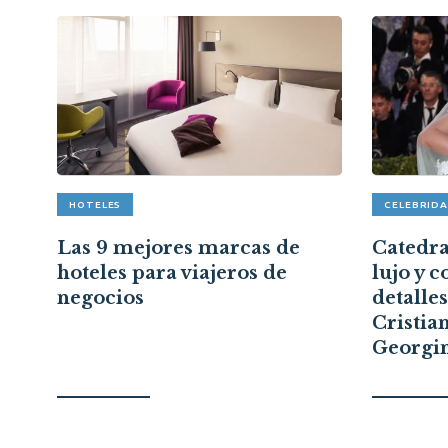
HOTELES
CELEBRID
pón
Las 9 mejores marcas de
Catedral
hoteles para viajeros de
lujo y c
a
negocios
detalle
Cristia
Georgi