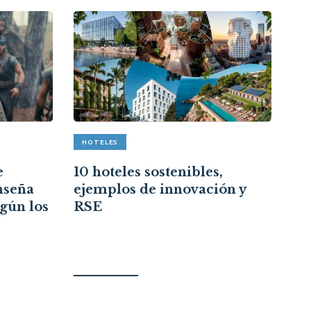
HOTELES
A
e
10 hoteles sostenibles,
Re
nseña
ejemplos de innovación y
cr
egún los
RSE
ce
re
ci