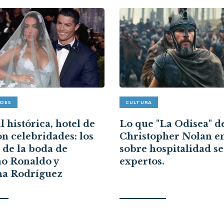
ADES
CULTURA
 histórica, hotel de
Lo que "La Odisea" d
on celebridades: los
Christopher Nolan e
s de la boda de
sobre hospitalidad s
no Ronaldo y
expertos.
na Rodríguez