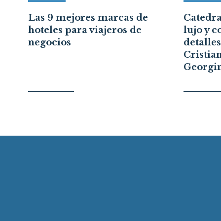
pón
Las 9 mejores marcas de
Catedral
hoteles para viajeros de
lujo y c
a
negocios
detalle
Cristia
Georgi