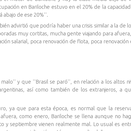
a ocupación en Bariloche estuvo en el 20% de la capacid
á abajo de ese 20%''.
én advirtió que podría haber una crisis similar a la de lo
adas muy cortitas, mucha gente viajando para afuera, 
ón salarial, poca renovación de flota, poca renovación d
alo'' y que ''Brasil se paró'', en relación a los altos ni
rgentinas, así como también de los extranjeros, a qui
ro, ya que para esta época, es normal que la reser
da afuera, como enero, Bariloche se llena aunque no ha
o y septiembre vienen realmente mal. Lo usual es entrar