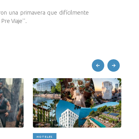
ron una primavera que difícilmente
Pre Viaje''.
prev
next
HOTELES
A