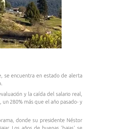
e, se encuentra en estado de alerta
.
luación y la caída del salario real,
00, un 280% más que el año pasado- y
orama, donde su presidente Néstor
ajar. Los años de buenas 'bajas' se