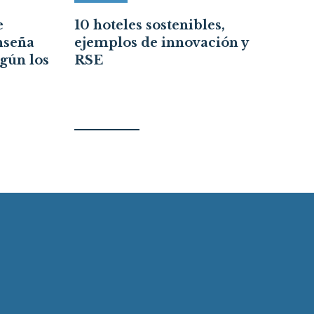
e
10 hoteles sostenibles,
Re
nseña
ejemplos de innovación y
cr
egún los
RSE
ce
re
ci