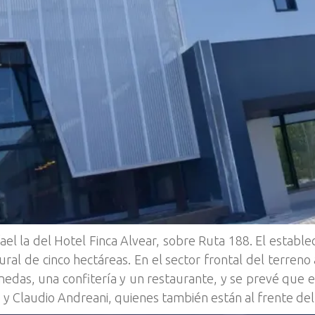
el la del Hotel Finca Alvear, sobre Ruta 188. El estable
tural de cinco hectáreas. En el sector frontal del terren
das, una confitería y un restaurante, y se prevé que e
o y Claudio Andreani, quienes también están al frente de