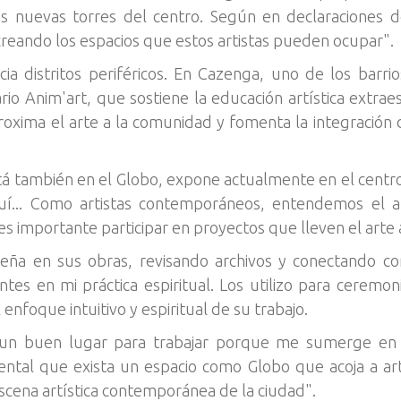
as nuevas torres del centro. Según en declaraciones d
ando los espacios que estos artistas pueden ocupar".
a distritos periféricos. En Cazenga, uno de los barri
o Anim'art, que sostiene la educación artística extrae
roxima el arte a la comunidad y fomenta la integración 
á también en el Globo, expone actualmente en el centro
uí... Como artistas contemporáneos, entendemos el a
es importante participar en proyectos que lleven el arte a
leña en sus obras, revisando archivos y conectando co
tes en mi práctica espiritual. Los utilizo para ceremon
enfoque intuitivo y espiritual de su trabajo.
 un buen lugar para trabajar porque me sumerge en un
ntal que exista un espacio como Globo que acoja a arti
 escena artística contemporánea de la ciudad".