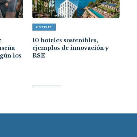
HOTELES
A
e
10 hoteles sostenibles,
Re
nseña
ejemplos de innovación y
cr
egún los
RSE
ce
re
ci