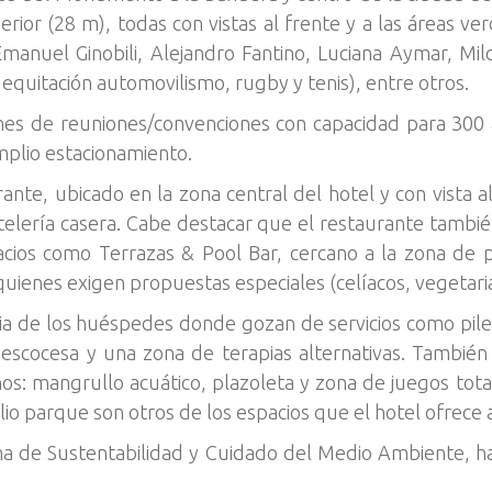
ior (28 m), todas con vistas al frente y a las áreas ver
anuel Ginobili, Alejandro Fantino, Luciana Aymar, Milo
equitación automovilismo, rugby y tenis), entre otros.
es de reuniones/convenciones con capacidad para 300 a
mplio estacionamiento.
ante, ubicado en la zona central del hotel y con vista 
telería casera. Cabe destacar que el restaurante tambié
acios como Terrazas & Pool Bar, cercano a la zona de p
uienes exigen propuestas especiales (celíacos, vegetaria
a de los huéspedes donde gozan de servicios como pileta 
 escocesa y una zona de terapias alternativas. También
ños: mangrullo acuático, plazoleta y zona de juegos tot
io parque son otros de los espacios que el hotel ofrece a 
ma de Sustentabilidad y Cuidado del Medio Ambiente, h