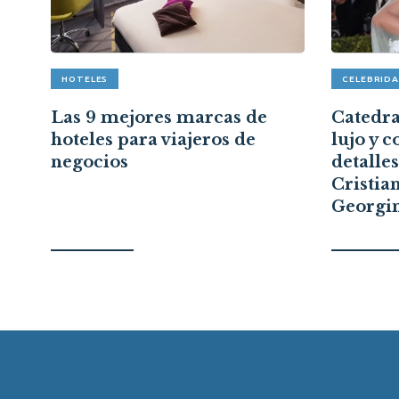
HOTELES
CELEBRID
pón
Las 9 mejores marcas de
Catedral
hoteles para viajeros de
lujo y c
a
negocios
detalle
Cristia
Georgi