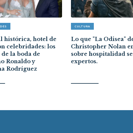
ADES
CULTURA
 histórica, hotel de
Lo que "La Odisea" d
on celebridades: los
Christopher Nolan e
s de la boda de
sobre hospitalidad s
no Ronaldo y
expertos.
na Rodríguez