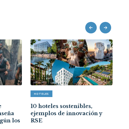
prev
next
HOTELES
A
e
10 hoteles sostenibles,
Re
nseña
ejemplos de innovación y
cr
egún los
RSE
ce
re