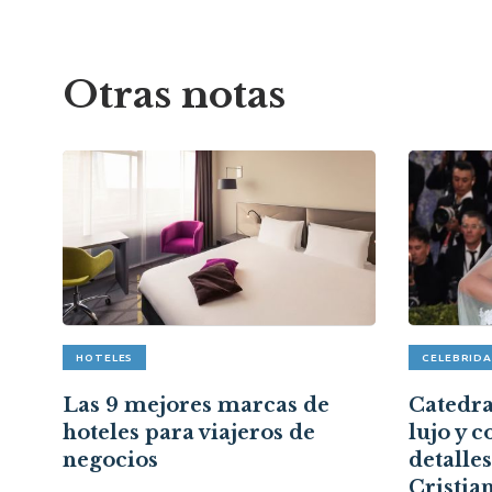
Otras notas
HOTELES
CELEBRID
pón
Las 9 mejores marcas de
Catedral
hoteles para viajeros de
lujo y c
a
negocios
detalle
Cristia