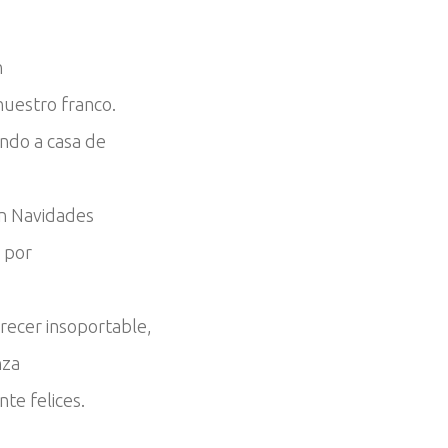
n
nuestro franco.
ndo a casa de
en Navidades
 por
recer insoportable,
nza
te felices.