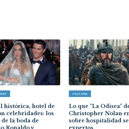
ADES
CULTURA
 histórica, hotel de
Lo que "La Odisea" d
on celebridades: los
Christopher Nolan e
s de la boda de
sobre hospitalidad s
no Ronaldo y
expertos.