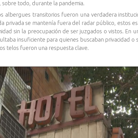
, sobre todo, durante la pandemia.
os albergues transitorios fueron una verdadera instituc
da privada se mantenía fuera del radar público, estos es
midad sin la preocupación de ser juzgados o vistos. En 
ultaba insuficiente para quienes buscaban privacidad o 
los telos fueron una respuesta clave.