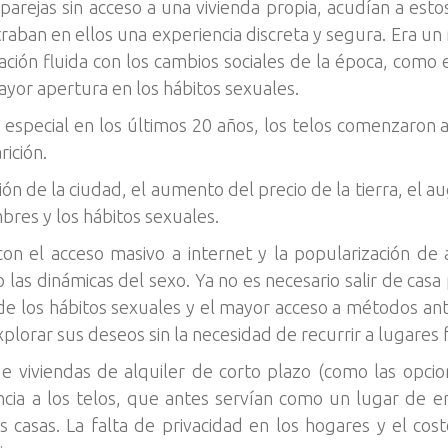
arejas sin acceso a una vivienda propia, acudían a est
ntraban en ellos una experiencia discreta y segura. Era u
ión fluida con los cambios sociales de la época, como el
yor apertura en los hábitos sexuales.
n especial en los últimos 20 años, los telos comenzaron a
ición.
ción de la ciudad, el aumento del precio de la tierra, el a
bres y los hábitos sexuales.
con el acceso masivo a internet y la popularización de
o las dinámicas del sexo. Ya no es necesario salir de casa
n de los hábitos sexuales y el mayor acceso a métodos an
lorar sus deseos sin la necesidad de recurrir a lugares f
 de viviendas de alquiler de corto plazo (como las op
ncia a los telos, que antes servían como un lugar de 
 casas. La falta de privacidad en los hogares y el cost