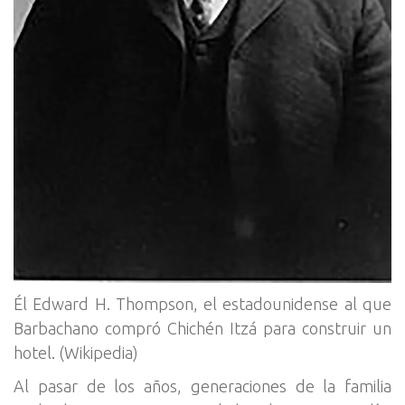
Él Edward H. Thompson, el estadounidense al que
Barbachano compró Chichén Itzá para construir un
hotel. (Wikipedia)
Al pasar de los años, generaciones de la familia