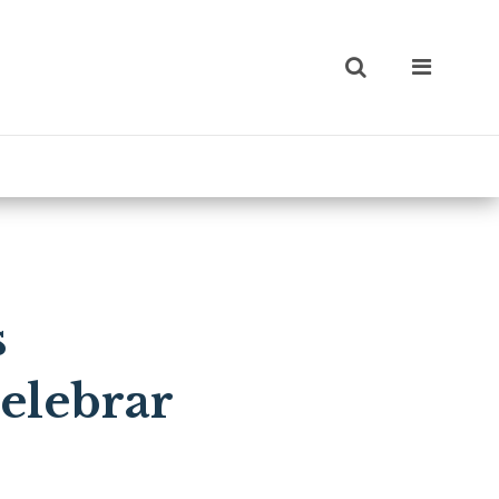
s
elebrar