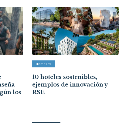
HOTELES
A
e
10 hoteles sostenibles,
Re
nseña
ejemplos de innovación y
cr
egún los
RSE
ce
re
ci