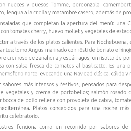
con nueces y quesos Tomme, gorgonzola, camembert
ato, lengua a la criolla y matambre casero, además de pr
nsaladas que completan la apertura del menú: una Ca
 con tomates cherry, huevo mollet y vegetales de estaci
ter a través de los platos calientes. Para Nochebuena, 
antes: lomo Angus marinado con rösti de boniato e hinoj
re cremoso de zanahoria y espárragos; un risotto de po
aza con salsa fresca de tomates al basilicatto. Es una
l hemisferio norte, evocando una Navidad clásica, cálida y
r sabores más intensos y festivos, pensados para despe
e vegetales y crema de portobellos; salmón rosado c
imbocca de pollo rellena con provoleta de cabra, tomate
 mediterránea. Platos concebidos para una noche más
itu celebratorio.
stres funciona como un recorrido por sabores de 