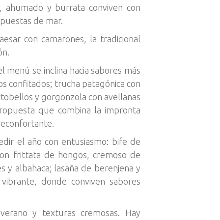
, ahumado y burrata conviven con
opuestas de mar.
esar con camarones, la tradicional
ón.
el menú se inclina hacia sabores más
os confitados; trucha patagónica con
rtobellos y gorgonzola con avellanas
 propuesta que combina la impronta
 reconfortante.
dir el año con entusiasmo: bife de
on frittata de hongos, cremoso de
s y albahaca; lasaña de berenjena y
 vibrante, donde conviven sabores
verano y texturas cremosas. Hay