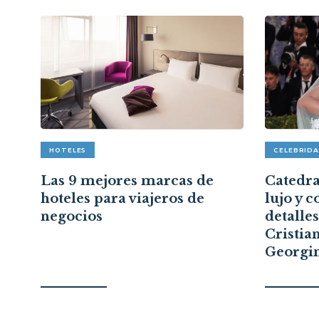
HOTELES
CELEBRID
pón
Las 9 mejores marcas de
Catedral
hoteles para viajeros de
lujo y c
a
negocios
detalle
Cristia
Georgi